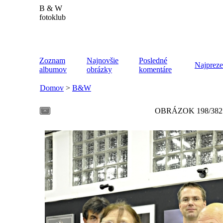
B & W
fotoklub
Zoznam
Najnovšie
Posledné
Najpreze
albumov
obrázky
komentáre
Domov
>
B&W
OBRÁZOK 198/382